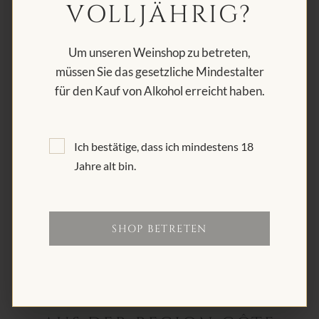
VOLLJÄHRIG?
charaktervollsten und präzisesten
Interpretationen der Côte de Beaune.
Um unseren Weinshop zu betreten,
müssen Sie das gesetzliche Mindestalter
Heute steht die Domaine Matrot für eine
für den Kauf von Alkohol erreicht haben.
gelungene Verbindung aus Tradition, moderner
Präzision und tiefem Respekt für das Burgunder
Terroir – ein Familienweingut, das sich
Ich bestätige, dass ich mindestens 18
kontinuierlich weiterentwickelt und gleichzeitig
Jahre alt bin.
seinen Wurzeln treu bleibt.
SHOP BETRETEN