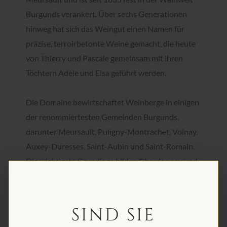
Burgunds verankert. Über sechs Generationen
hinweg hat sich das Weingut einen Namen für
präzise, terroirbetonte Weine gemacht, die heute
von Thierry und Pascale gemeinsam mit ihren
Töchtern Adèle und Elsa geführt werden.
Die Domaine bewirtschaftet Weinberge in einigen
der renommiertesten Gemeinden Burgunds,
darunter Meursault, Puligny-Montrachet, Volnay,
Auxey-Duresses, Saint-Aubin und Saint-Romain.
Die wichtigste Grundlage bilden Chardonnay und
Pinot Noir, die in aussergewöhnlichen Lagen wie
Les Charmes, Perrières, Les Combettes, Les
Chalumeaux und Santenots wachsen. Die daraus
SIND SIE
entstehenden Weine gehören regelmässig zu den