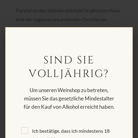
Parallel zu den Weinen entsteht im gleichen Haus
eine der regional bekanntesten Destillerien,
geführt von Reto Lipp, der als «Brenner des
Jahres» ausgezeichnet wurde und mit viel Sorgfalt
über 20 verschiedene Spezialitäten produziert.
Diese Verbindung von Wein- und Destillierkunst
SIND SIE
macht das Weingut Lipp zu einem ganz
VOLLJÄHRIG?
besonderen Ort.
Um unseren Weinshop zu betreten,
müssen Sie das gesetzliche Mindestalter
für den Kauf von Alkohol erreicht haben.
Ich bestätige, dass ich mindestens 18
WEITERE WEINE AUS