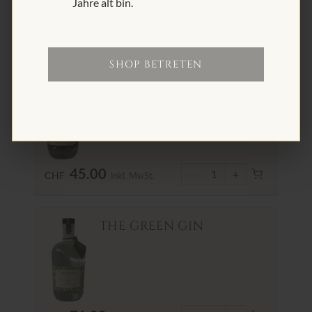
Jahre alt bin.
MAIENFELD
SHOP BETRETEN
VIEILLE PRUNE
45.00
−
+
1
CHF
inkl. MwSt.
THE GREEN GIN