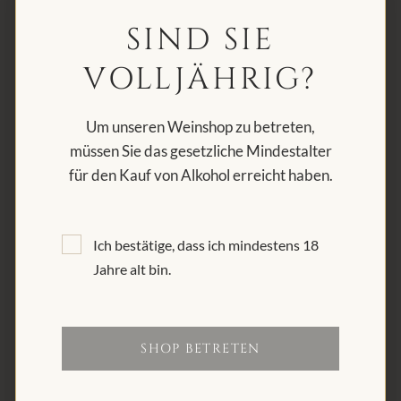
VINERA steht für Weine mit Herkunft, Charakter und Zeit.
Wir kuratieren ausgewählte Weine aus der Bündner
SIND SIE
Herrschaft, dem Burgund, dem Piemont und besondere
Raritäten – sorgfältig gewählt, ehrlich präsentiert.
VOLLJÄHRIG?
Um unseren Weinshop zu betreten,
müssen Sie das gesetzliche Mindestalter
KONTAKT & ÖFFNUNGSZEITEN
für den Kauf von Alkohol erreicht haben.
Vinera AG
Via Arona 34
Ich bestätige, dass ich mindestens 18
7500 St. Moritz
Jahre alt bin.
Montag bis Samstag: 10.00 – 18.30 Uhr (durchgehend)
SHOP BETRETEN
Tel:
+41 81 833 33 44
E-Mail:
info@vinera.ch